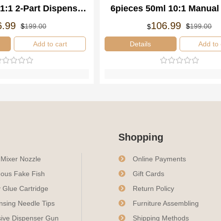
1:1 2-Part Dispenser
6pieces 50ml 10:1 Manual
mponent Manual
Resin Mixing Applicator D
Le
Le
Le
Le
6.99
106.99
$
199.00
$
199.00
$
prix
prix
pri
pri
ensing Gun
Gun
initial
actuel
ini
ac
Add to cart
Details
Add to 
était :
est :
éta
est
$199.00.
$106.99.
$1
$1
Shopping
c Mixer Nozzle
Online Payments
ous Fake Fish
Gift Cards
 Glue Cartridge
Return Policy
nsing Needle Tips
Furniture Assembling
ive Dispenser Gun
Shipping Methods