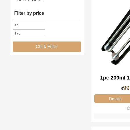
Filter by price
Click Filter
1pc 200ml 
Disp
99
$
Details