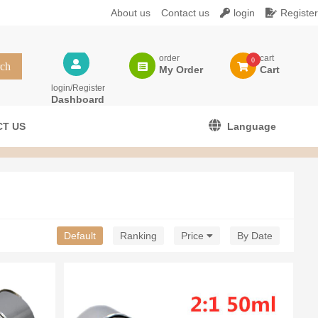
About us
Contact us
login
Register
order
cart
0
My Order
Cart
login/Register
Dashboard
T US
Language
Default
Ranking
Price
By Date