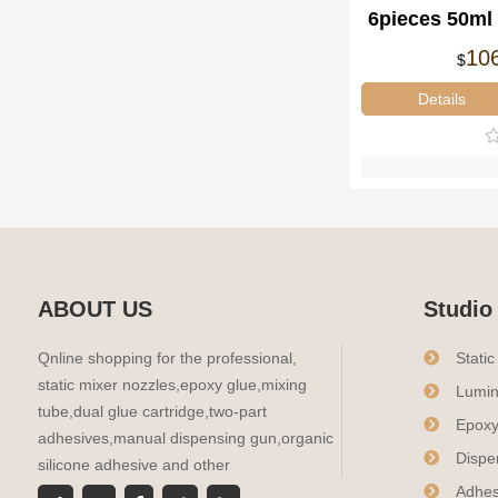
6pieces 50ml 
Dual-Co
10
$
Disp
Details
ABOUT US
Studio
Qnline shopping for the professional,
Stati
static mixer nozzles,epoxy glue,mixing
Lumin
tube,dual glue cartridge,two-part
Epoxy
adhesives,manual dispensing gun,organic
Dispe
silicone adhesive and other
Adhes