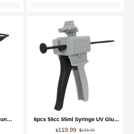
Gun
6pcs 55cc 55ml Syringe UV Glue
pensing
Dispensing Gun Manual Applicator
Le
Le
119.99
$
199.00
$