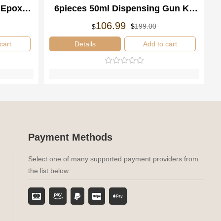
 Epoxy
6pieces 50ml Dispensing Gun Kit
ispenser
1:2 Mixing Adhesive Dispenser
Le
Le
106.99
$
199.00
$
x
x
prix
prix
tial
tuel
initial
actuel
cart
Details
Add to cart
it :
 :
était :
est :
99.00.
06.99.
$199.00.
$106.99.
Payment Methods
Select one of many supported payment providers from
the list below.