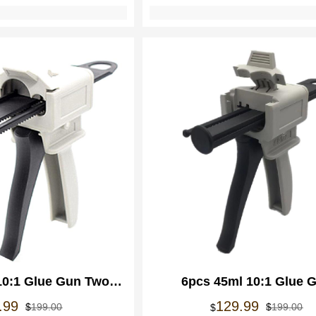
10:1 Glue Gun Two
6pcs 45ml 10:1 Glue 
Glue Caulking Gun
Adhensives Applicator Dis
Le
Le
Le
Le
.99
129.99
$
199.00
$
199.00
$