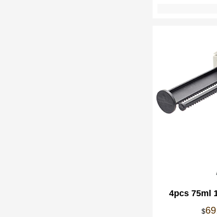
4pcs 75ml 
Component 
69
$