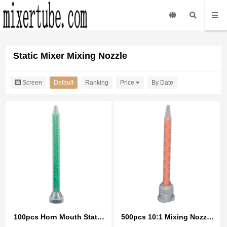
Static Mixer Mixing Nozzle
Screen
Default
Ranking
Price
By Date
100pcs Horn Mouth Static
500pcs 10:1 Mixing Nozzle